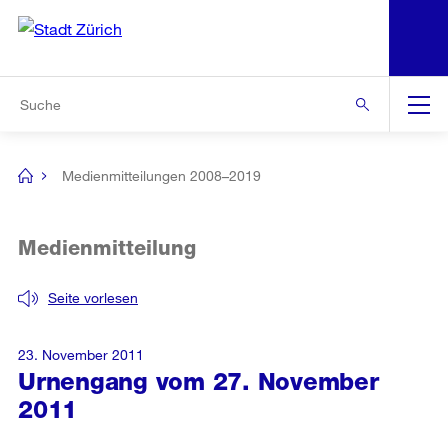
N
S
Zur Bereichsauswahl
Zur Hilfsnavigation
Zum Inhalt
Zur Suche
Suche
Global
Navigation
Medienmitteilungen 2008–2019
[no
title]
Medienmitteilung
Seite vorlesen
23. November 2011
Urnengang vom 27. November
2011