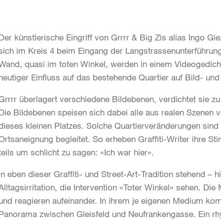
Der künstlerische Eingriff von Grrrr & Big Zis alias Ingo G
sich im Kreis 4 beim Eingang der Langstrassenunterführung 
Wand, quasi im toten Winkel, werden in einem Videogedicht
heutiger Einfluss auf das bestehende Quartier auf Bild- und 
Grrrr überlagert verschiedene Bildebenen, verdichtet sie z
Die Bildebenen speisen sich dabei alle aus realen Szenen 
dieses kleinen Platzes. Solche Quartierveränderungen sind 
Ortsaneignung begleitet. So erheben Graffiti-Writer ihre Sti
teils um schlicht zu sagen: «Ich war hier».
In eben dieser Graffiti- und Street-Art-Tradition stehend – h
Alltagsirritation, die Intervention «Toter Winkel» sehen. Die
und reagieren aufeinander. In ihrem je eigenen Medium kom
Panorama zwischen Gleisfeld und Neufrankengasse. Ein rh