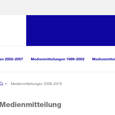
Sprunglink:
Navigation
sauswahl
vigation
m Inhalt
r Suche
gen 2002–2007
Medienmitteilungen 1999–2002
Medienmittei
Medienmitteilungen 2008–2019
[no
title]
Medienmitteilung