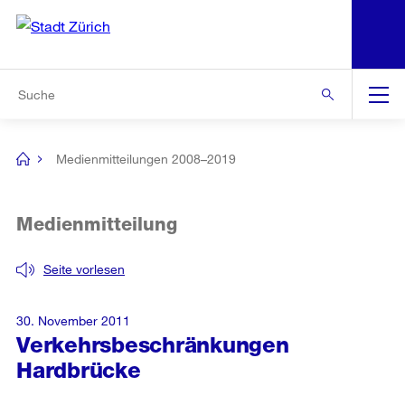
N
S
Zur Bereichsauswahl
Zur Hilfsnavigation
Zum Inhalt
Zur Suche
Suche
Global
Navigation
Medienmitteilungen 2008–2019
[no
title]
Medienmitteilung
Seite vorlesen
30. November 2011
Verkehrsbeschränkungen
Hardbrücke