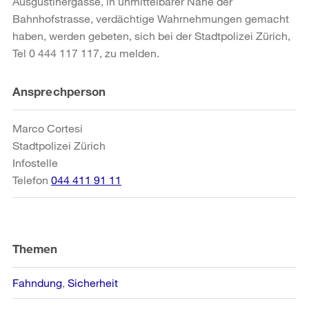
Ausgustinergasse, in unmittelbarer Nähe der
Bahnhofstrasse, verdächtige Wahrnehmungen gemacht
haben, werden gebeten, sich bei der Stadtpolizei Zürich,
Tel 0 444 117 117, zu melden.
Weitere
Ansprechperson
Informationen
Marco Cortesi
Stadtpolizei Zürich
Infostelle
Telefon
044 411 91 11
Themen
Fahndung
Sicherheit