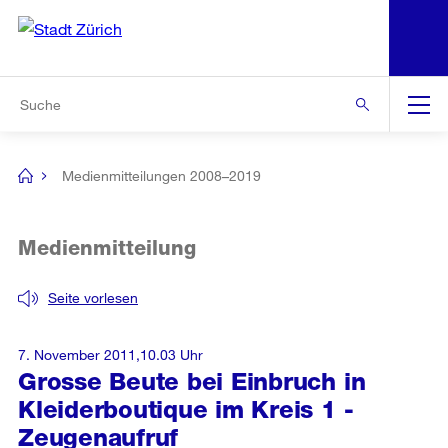
N
S
Zur Bereichsauswahl
Zur Hilfsnavigation
Zum Inhalt
Zur Suche
Suche
Global
Navigation
Medienmitteilungen 2008–2019
[no
title]
Medienmitteilung
Seite vorlesen
7. November 2011,10.03 Uhr
Grosse Beute bei Einbruch in
Kleiderboutique im Kreis 1 -
Zeugenaufruf