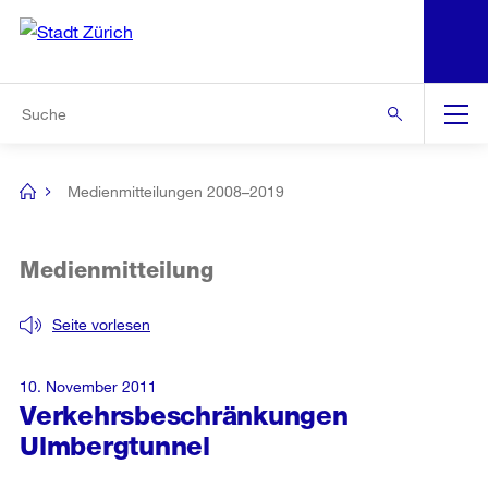
N
S
Zur Bereichsauswahl
Zur Hilfsnavigation
Zum Inhalt
Zur Suche
Suche
Global
Navigation
Medienmitteilungen 2008–2019
[no
title]
Medienmitteilung
Seite vorlesen
10. November 2011
Verkehrsbeschränkungen
Ulmbergtunnel