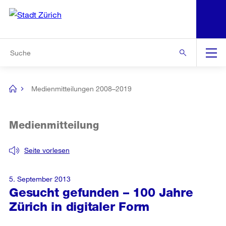
N
S
Zur Bereichsauswahl
Zur Hilfsnavigation
Zum Inhalt
Zur Suche
Suche
Global
Navigation
Medienmitteilungen 2008–2019
[no
title]
Medienmitteilung
Seite vorlesen
5. September 2013
Gesucht gefunden – 100 Jahre
Zürich in digitaler Form