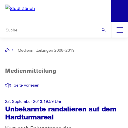
N
S
Zur Bereichsauswahl
Zur Hilfsnavigation
Zum Inhalt
Zur Suche
Suche
Global
Navigation
Medienmitteilungen 2008–2019
[no
title]
Medienmitteilung
Seite vorlesen
22. September 2013,19.59 Uhr
Unbekannte randalieren auf dem
Hardturmareal
Kurz nach Bekanntgabe des