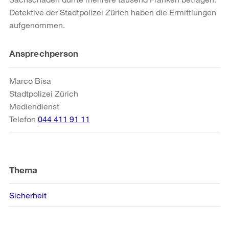
Detektive der Stadtpolizei Zürich haben die Ermittlungen
aufgenommen.
Weitere
Ansprechperson
Informationen
Marco Bisa
Stadtpolizei Zürich
Mediendienst
Telefon
044 411 91 11
Thema
Sicherheit