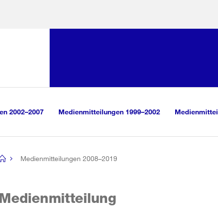
Sprunglink:
Navigation
sauswahl
vigation
m Inhalt
r Suche
gen 2002–2007
Medienmitteilungen 1999–2002
Medienmittei
Medienmitteilungen 2008–2019
[no
title]
Medienmitteilung