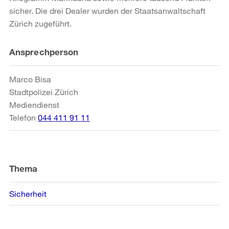
sicher. Die drei Dealer wurden der Staatsanwaltschaft
Zürich zugeführt.
Weitere
Ansprechperson
Informationen
Marco Bisa
Stadtpolizei Zürich
Mediendienst
Telefon
044 411 91 11
Thema
Sicherheit