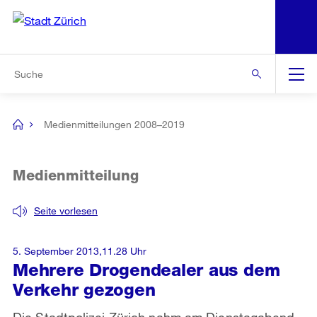
N
S
Zur Bereichsauswahl
Zur Hilfsnavigation
Zum Inhalt
Zur Suche
Suche
Global
Navigation
Medienmitteilungen 2008–2019
[no
title]
Medienmitteilung
Seite vorlesen
5. September 2013,11.28 Uhr
Mehrere Drogendealer aus dem
Verkehr gezogen
Die Stadtpolizei Zürich nahm am Dienstagabend,