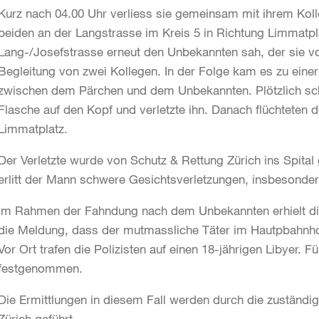
Kurz nach 04.00 Uhr verliess sie gemeinsam mit ihrem Kol
beiden an der Langstrasse im Kreis 5 in Richtung Limmatpl
Lang-/Josefstrasse erneut den Unbekannten sah, der sie vor
Begleitung von zwei Kollegen. In der Folge kam es zu einer
zwischen dem Pärchen und dem Unbekannten. Plötzlich sch
Flasche auf den Kopf und verletzte ihn. Danach flüchteten d
Limmatplatz.
Der Verletzte wurde von Schutz & Rettung Zürich ins Spita
erlitt der Mann schwere Gesichtsverletzungen, insbesonde
Im Rahmen der Fahndung nach dem Unbekannten erhielt die 
die Meldung, dass der mutmassliche Täter im Hautpbahnhof
Vor Ort trafen die Polizisten auf einen 18-jährigen Libyer. 
festgenommen.
Die Ermittlungen in diesem Fall werden durch die zuständig
Zürich geführt.