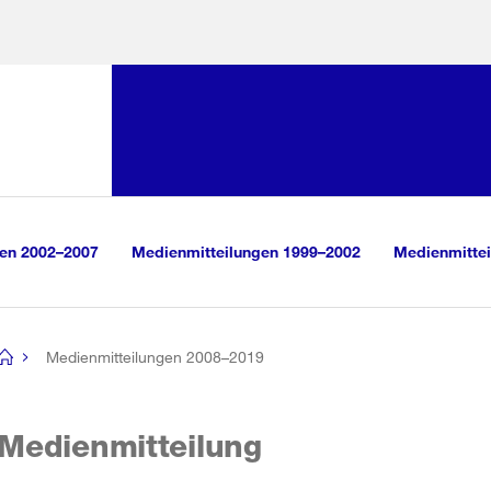
Sprunglink:
Navigation
sauswahl
vigation
m Inhalt
r Suche
gen 2002–2007
Medienmitteilungen 1999–2002
Medienmittei
Medienmitteilungen 2008–2019
[no
title]
Medienmitteilung