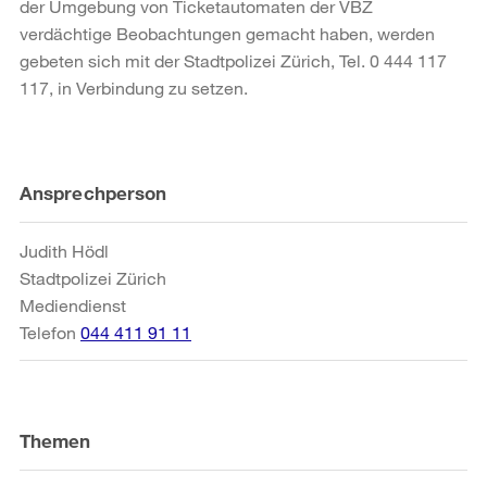
der Umgebung von Ticketautomaten der VBZ
verdächtige Beobachtungen gemacht haben, werden
gebeten sich mit der Stadtpolizei Zürich, Tel. 0 444 117
117, in Verbindung zu setzen.
Weitere
Ansprechperson
Informationen
Judith Hödl
Stadtpolizei Zürich
Mediendienst
Telefon
044 411 91 11
Themen