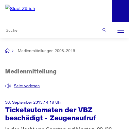
N
S
Zur Bereichsauswahl
Zur Hilfsnavigation
Zum Inhalt
Zur Suche
Suche
Global
Navigation
Medienmitteilungen 2008–2019
[no
title]
Medienmitteilung
Seite vorlesen
30. September 2013,14.19 Uhr
Ticketautomaten der VBZ
beschädigt - Zeugenaufruf
In der Nacht von Sonntag auf Montag, 29./30.