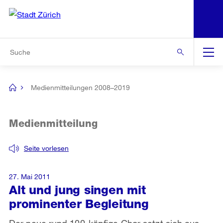
N
S
Zur Bereichsauswahl
Zur Hilfsnavigation
Zum Inhalt
Zur Suche
Suche
Global
Navigation
Medienmitteilungen 2008–2019
[no
title]
Medienmitteilung
Seite vorlesen
27. Mai 2011
Alt und jung singen mit
prominenter Begleitung
Der neue rund 100-köpfige Chor setzt sich aus