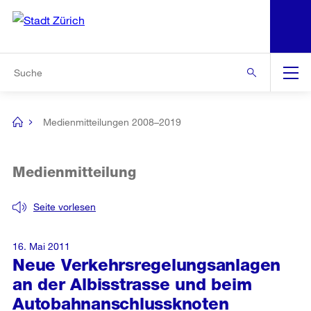
N
S
Zur Bereichsauswahl
Zur Hilfsnavigation
Zum Inhalt
Zur Suche
Suche
Global
Navigation
Medienmitteilungen 2008–2019
[no
title]
Medienmitteilung
Seite vorlesen
16. Mai 2011
Neue Verkehrsregelungsanlagen
an der Albisstrasse und beim
Autobahnanschlussknoten